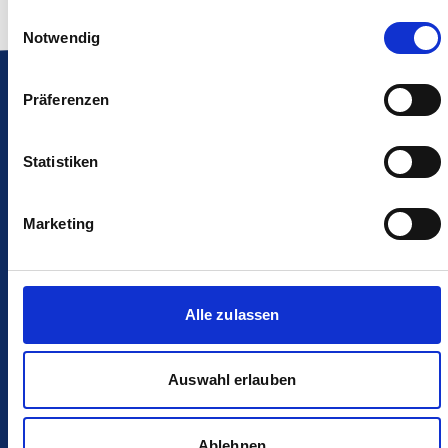
Einwilligungsauswahl
Notwendig
Präferenzen
Ihr Bioscientia Labor in Gießen
Statistiken
Bioscientia MVZ Labor Mittelhessen GmbH
Standort Gießen
Marketing
Rudolf-Diesel-Straße 4
35394 Gießen
Tel.：
+49 641 300 21-0
Alle zulassen
Fax：
+49 641 300 21-860
E-Mail:
info.giessen@bioscientia.de
Auswahl erlauben
Ihr Bioscientia Labor in Kassel
Ablehnen