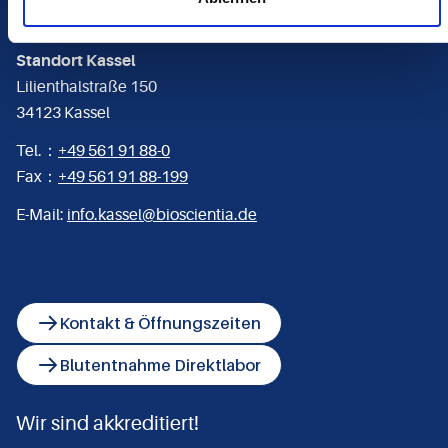
Bioscientia MVZ Labor Mittelhessen GmbH
Standort Kassel
Lilienthalstraße 150
34123 Kassel
Tel.：
+49 561 91 88-0
Fax：
+49 561 91 88-199
E-Mail:
info.kassel@bioscientia.de
Kontakt & Öffnungszeiten
Blutentnahme Direktlabor
Wir sind akkreditiert!