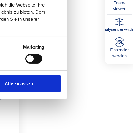
Team­
sich die Webseite Ihre
viewer
rlebnis zu bieten. Dem
nden Sie in unserer
Analysenverzeich
Marketing
Einsender
werden
e
Alle zulassen
r
):