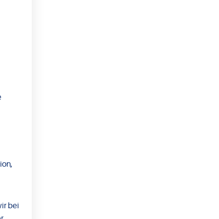
e
ion,
ir bei
r.