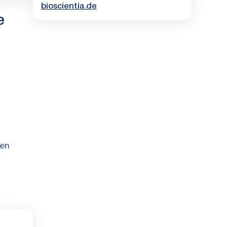
bioscientia.de
e
ten