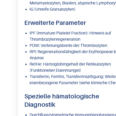
Metamyelozyten, Blasten, atypische Lymphozy
IG (Unreife Granulozyten)
Erweiterte Parameter
IPF (Immature Platelet Fraction): Hinweis auf
Thrombozytenregeneration
PDW: Verteilungsbreite der Thrombozyten
RPI: Regenerationsfähigkeit der Erythropoese b
Anämie
RetHe: Hämoglobingehalt der Retikulozyten
(Funktioneller Eisenmangel)
Transferrin, Ferritin, Transferrinsättigung: Weite
eisenbezogene Parameter (siehe Klinische Ch
Spezielle hämatologische
Diagnostik
Durchflusszytometrische Immunphänotypisier