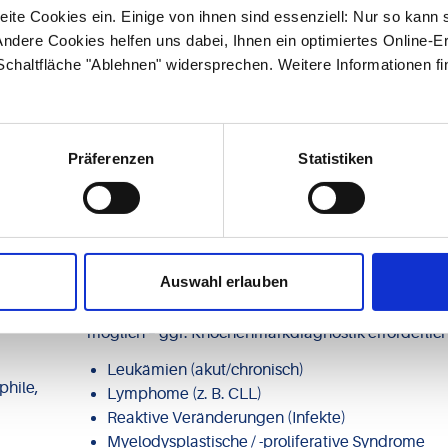
ite Cookies ein. Einige von ihnen sind essenziell: Nur so kann 
ndere Cookies helfen uns dabei, Ihnen ein optimiertes Online-E
eistungsspektrum der
 Schaltfläche "Ablehnen" widersprechen. Weitere Informationen fi
matologie
Präferenzen
Statistiken
Hämatologische Hinweise auf
mögliche Erkrankungen
Ein Differentialblutbild kann Hinweise auf folgend
Auswahl erlauben
Erkrankungen liefern (ein Ausschluss ist nicht imme
möglich – ggf. Knochenmarkdiagnostik erforderlich
Leukämien (akut/chronisch)
phile,
Lymphome (z. B. CLL)
Reaktive Veränderungen (Infekte)
Myelodysplastische / -proliferative Syndrome