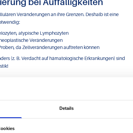
erung bei Auffälligkeiten
lulären Veränderungen an ihre Grenzen. Deshalb ist eine
notwendig:
yelozyten, atypische Lymphozyten
/neoplastische Veränderungen
 Proben, da Zellveränderungen auftreten können
ders (z. B. Verdacht auf hämatologische Erkrankungen) sind
stik!
obenqualität sicherstellen
Details
me ist entscheidend
hen können zu falsch niedrigen Werten und fehlerhafter Diag
Cookies