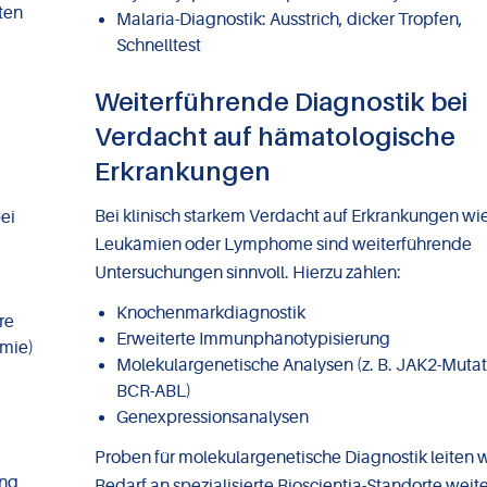
ten
Malaria-Diagnostik: Ausstrich, dicker Tropfen,
Schnelltest
Weiterführende Diagnostik bei
Verdacht auf hämatologische
Erkrankungen
Bei klinisch starkem Verdacht auf Erkrankungen wi
ei
Leukämien oder Lymphome sind weiterführende
Untersuchungen sinnvoll. Hierzu zählen:
Knochenmarkdiagnostik
re
Erweiterte Immunphänotypisierung
emie)
Molekulargenetische Analysen (z. B. JAK2-Mutat
BCR-ABL)
Genexpressionsanalysen
Proben für molekulargenetische Diagnostik leiten w
ung
Bedarf an spezialisierte Bioscientia-Standorte weite