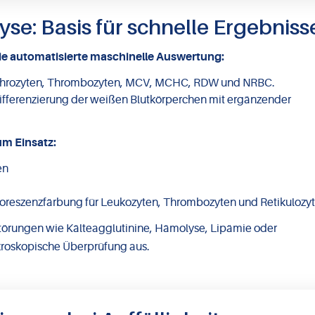
yse: Basis für schnelle Ergebniss
die automatisierte maschinelle Auswertung:
rythrozyten, Thrombozyten, MCV, MCHC, RDW und NRBC.
e Differenzierung der weißen Blutkörperchen mit ergänzender
m Einsatz:
en
uoreszenzfärbung für Leukozyten, Thrombozyten und Retikulozy
Störungen wie Kälteagglutinine, Hämolyse, Lipämie oder
kroskopische Überprüfung aus.