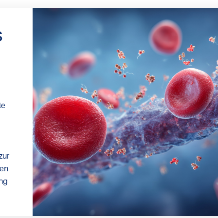
s
le
zur
ten
ung