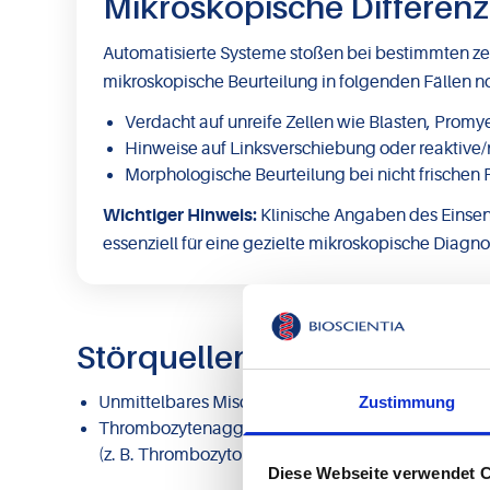
Mikroskopische Differenzi
Automatisierte Systeme stoßen bei bestimmten zel
mikroskopische Beurteilung in folgenden Fällen 
Verdacht auf unreife Zellen wie Blasten, Prom
Hinweise auf Linksverschiebung oder reaktive
Morphologische Beurteilung bei nicht frischen
Wichtiger Hinweis:
Klinische Angaben des Einsen
essenziell für eine gezielte mikroskopische Diagno
Störquellen vermeiden – Pr
Zustimmung
Unmittelbares Mischen der Blutprobe nach Abnah
Thrombozytenaggregate durch unzureichendes Misc
(z. B. Thrombozytopenie) führen.
Diese Webseite verwendet 