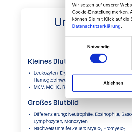
Wir setzen auf unserer Webse
Cookie-Einstellung merken. A
Umfassendes L
können Sie mit Klick auf die
Datenschutzerklärung
.
Hä
Einwilligungsauswahl
Notwendig
Kleines Blutbild
Leukozyten, Erythrozyten, Thrombozyten,
Hämoglobinwerte
Ablehnen
MCV, MCHC, RDW, NRBC
Großes Blutbild
Differenzierung: Neutrophile, Eosinophile, Baso
Lymphozyten, Monozyten
Nachweis unreifer Zellen: Myelo-, Promyelo-,