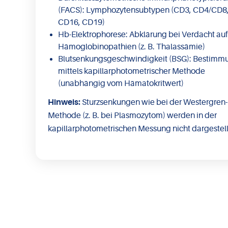
(FACS): Lymphozytensubtypen (CD3, CD4/CD8
CD16, CD19)
Hb-Elektrophorese: Abklärung bei Verdacht auf
Hämoglobinopathien (z. B. Thalassämie)
Blutsenkungsgeschwindigkeit (BSG): Bestimm
mittels kapillarphotometrischer Methode
(unabhängig vom Hämatokritwert)
Hinweis:
Sturzsenkungen wie bei der Westergren-
Methode (z. B. bei Plasmozytom) werden in der
kapillarphotometrischen Messung nicht dargestell