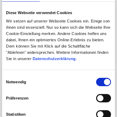
Webseminar
Diese Webseite verwendet Cookies
Wir setzen auf unserer Webseite Cookies ein. Einige von
ihnen sind essenziell: Nur so kann sich die Webseite Ihre
Cookie-Einstellung merken. Andere Cookies helfen uns
12
dabei, Ihnen ein optimiertes Online-Erlebnis zu bieten.
Aug
Dem können Sie mit Klick auf die Schaltfläche
"Ablehnen" widersprechen. Weitere Informationen finden
Sie in unserer
Datenschutzerklärung
.
Ernährung und Darmmikrobiom:
Zusammenhänge verstehen, gezielt
Einwilligungsauswahl
handeln
Notwendig
Zur Veranstaltung
Präferenzen
Webseminar
Statistiken