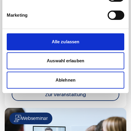
Marketing
18
Aug
Alle zulassen
Auswahl erlauben
Erbliche Hörstörungen: Bedeutung
von genetischer Beratung und
Diagnostik
Ablehnen
Zur Veranstaltung
Webseminar